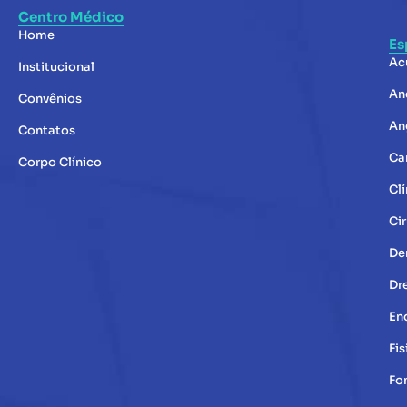
Centro Médico
Home
Es
Ac
Institucional
An
Convênios
An
Contatos
Ca
Corpo Clínico
Clí
Cir
De
Dr
En
Fis
Fo