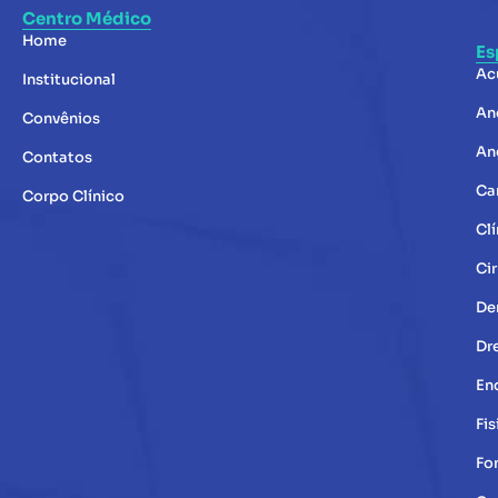
Centro Médico
Home
Es
Ac
Institucional
An
Convênios
An
Contatos
Ca
Corpo Clínico
Clí
Cir
De
Dr
En
Fis
Fo