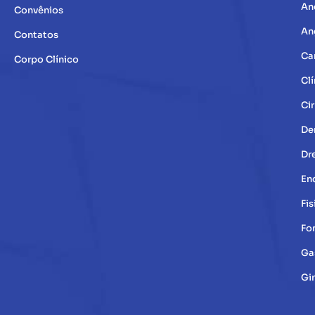
An
Convênios
An
Contatos
Ca
Corpo Clínico
Clí
Cir
De
Dr
En
Fis
Fo
Ga
Gi