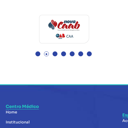
Centro Médico
Home
Es
Ac
Institucional