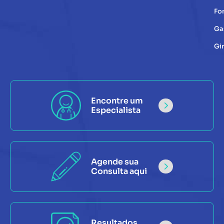
Fo
Ga
Gi
Encontre um
Especialista
Agende sua
Consulta aqui
Resultados