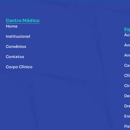
Centro Médico
Home
Es
Ac
Institucional
An
Convênios
An
Contatos
Ca
Corpo Clínico
Clí
Cir
De
Dr
En
Fis