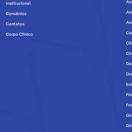
Ac
Institucional
An
Convênios
An
Contatos
Ca
Corpo Clínico
Clí
Cir
De
Dr
En
Fis
Fo
Ga
Gi