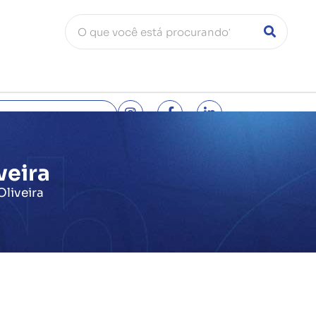
entral:
(71) 3444-0500
veira
Oliveira