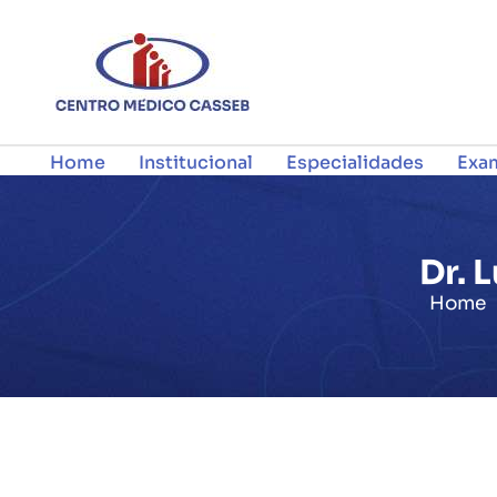
Home
Institucional
Especialidades
Exa
Contatos
Dr. 
Home