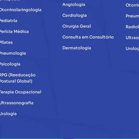
Angiologia
Otorri
Otorrinolaringologia
Cardiologia
Pneum
Pediatria
Cirurgia Geral
Radio
Perícia Médica
Consulta em Consultório
Ultras
Pilates
Dermatologia
Urolo
Pneumologia
Psicologia
RPG (Reeducação
Postural Global)
Terapia Ocupacional
Ultrassonografia
Urologia