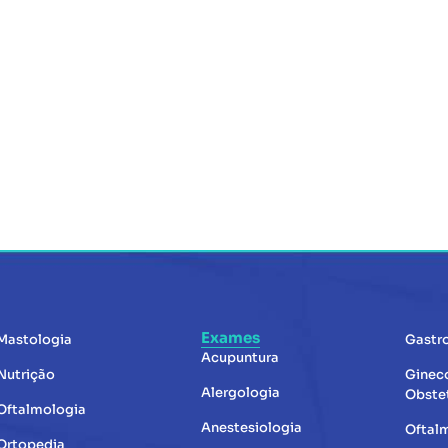
Exames
Mastologia
Gastr
Acupuntura
Nutrição
Ginec
Alergologia
Obstet
Oftalmologia
Anestesiologia
Oftal
Ortopedia