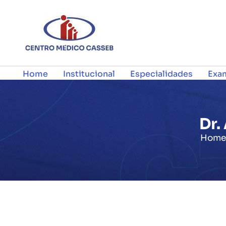
Home
Institucional
Especialidades
Exa
Contatos
Dr.
Home