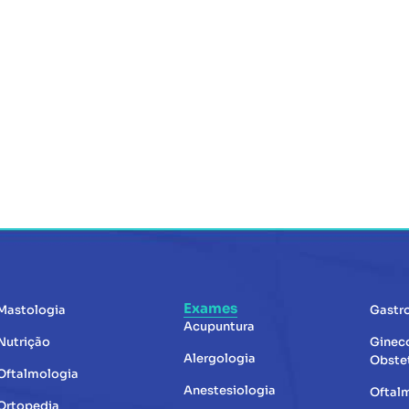
Exames
Mastologia
Gastr
Acupuntura
Nutrição
Ginec
Alergologia
Obstet
Oftalmologia
Anestesiologia
Oftal
Ortopedia