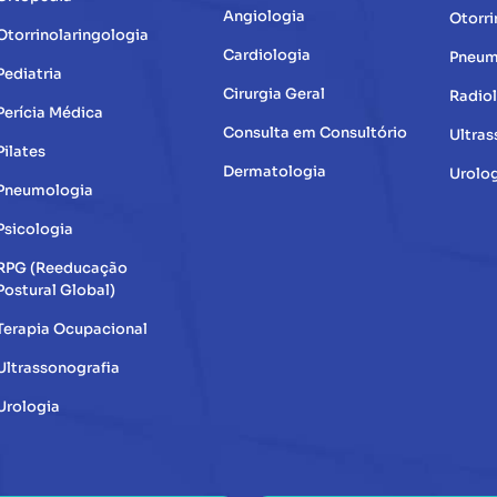
Angiologia
Otorri
Otorrinolaringologia
Cardiologia
Pneum
Pediatria
Cirurgia Geral
Radio
Perícia Médica
Consulta em Consultório
Ultras
Pilates
Dermatologia
Urolo
Pneumologia
Psicologia
RPG (Reeducação
Postural Global)
Terapia Ocupacional
Ultrassonografia
Urologia