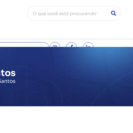
entral:
(71) 3444-0500
ntos
Santos